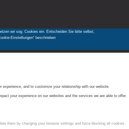
zen wir sog. Cookies ein. Entscheiden Sie bitte selbst,
Cookie-Einstellungen“ beschrieben
r experience, and to customize your relationship with our website.
pact your experience on our websites and the services we are able to offer.
lete them by changing your browser settings and force blocking all cookies