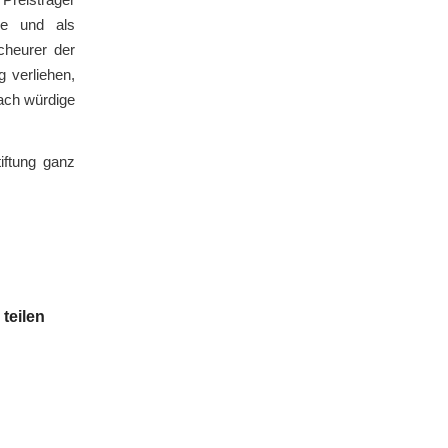
re und als
cheurer der
 verliehen,
nach würdige
iftung ganz
 teilen