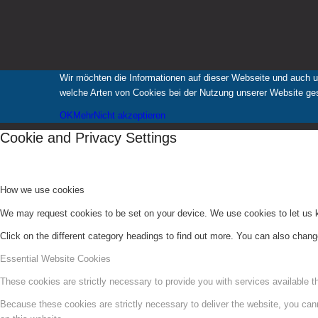
Wir möchten die Informationen auf dieser Webseite und auch u
welche Arten von Cookies bei der Nutzung unserer Website gese
OK
Mehr
Nicht akzeptieren
Cookie and Privacy Settings
How we use cookies
We may request cookies to be set on your device. We use cookies to let us kn
Click on the different category headings to find out more. You can also chan
Essential Website Cookies
These cookies are strictly necessary to provide you with services available t
Because these cookies are strictly necessary to deliver the website, you can