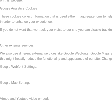
on this website.
Google Analytics Cookies
These cookies collect information that is used either in aggregate form to he
in order to enhance your experience.
If you do not want that we track your visist to our site you can disable tracki
Other external services
We also use different external services like Google Webfonts, Google Maps a
this might heavily reduce the functionality and appearance of our site. Change
Google Webfont Settings:
Google Map Settings:
Vimeo and Youtube video embeds: