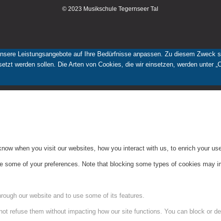
© 2023 Musikschule Tegernseer Tal
nsere Leistungsangebote auf Ihre Bedürfnisse anpassen. Zu diesem Zweck set
tzt werden sollen. Die Arten von Cookies, die wir einsetzen, werden unter „
ow when you visit our websites, how you interact with us, to enrich your use
ge some of your preferences. Note that blocking some types of cookies may im
hrough our website and to use some of its features.
not refuse them without impacting how our site functions. You can block or de