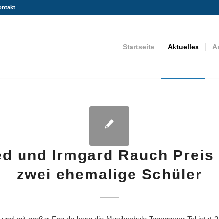
ontakt
Startseite
Aktuelles
A
ed und Irmgard Rauch Preis 
zwei ehemalige Schüler
z und mit großer Freude kann die Musikschule Tegernseer Tal jetzt 2