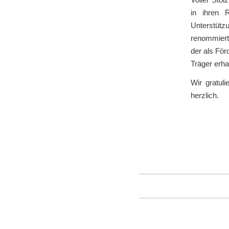
in ihren 
Unterstütz
renommiert
der als För
Träger erha
Wir gratul
herzlich.