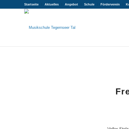
Startseite
Aktuelles
Angebot
Schule
Förderverein
K
Fr
Voller Stol