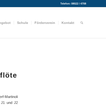
Telefon: 08022 / 4708
ngebot
Schule
Förderverein
Kontakt
flöte
f-Martinoli
n J1 und J2