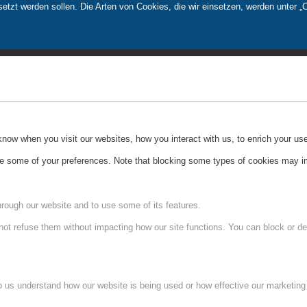
tzt werden sollen. Die Arten von Cookies, die wir einsetzen, werden unter „
ow when you visit our websites, how you interact with us, to enrich your use
ge some of your preferences. Note that blocking some types of cookies may im
hrough our website and to use some of its features.
not refuse them without impacting how our site functions. You can block or de
lp us understand how our website is being used or how effective our marketing