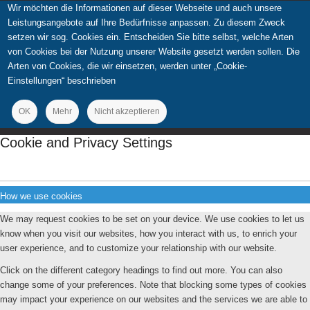
Wir möchten die Informationen auf dieser Webseite und auch unsere
Leistungsangebote auf Ihre Bedürfnisse anpassen. Zu diesem Zweck
setzen wir sog. Cookies ein. Entscheiden Sie bitte selbst, welche Arten
von Cookies bei der Nutzung unserer Website gesetzt werden sollen. Die
Arten von Cookies, die wir einsetzen, werden unter „Cookie-
Einstellungen“ beschrieben
OK
Mehr
Nicht akzeptieren
Cookie and Privacy Settings
How we use cookies
We may request cookies to be set on your device. We use cookies to let us
know when you visit our websites, how you interact with us, to enrich your
user experience, and to customize your relationship with our website.
Click on the different category headings to find out more. You can also
change some of your preferences. Note that blocking some types of cookies
may impact your experience on our websites and the services we are able to