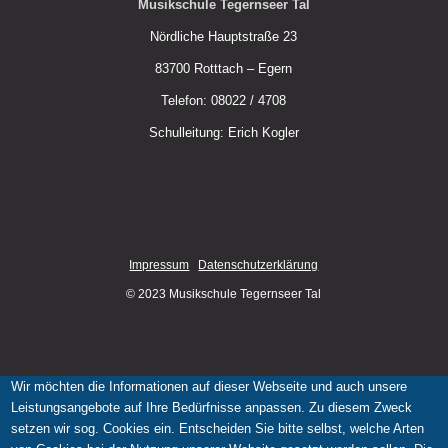
Musikschule Tegernseer Tal
Nördliche Hauptstraße 23
83700 Rotttach – Egern
Telefon: 08022 / 4708
Schulleitung: Erich Kogler
Impressum
Datenschutzerklärung
© 2023 Musikschule Tegernseer Tal
Wir möchten die Informationen auf dieser Webseite und auch unsere
Leistungsangebote auf Ihre Bedürfnisse anpassen. Zu diesem Zweck
setzen wir sog. Cookies ein. Entscheiden Sie bitte selbst, welche Arten