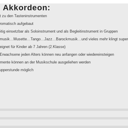
 Akkordeon:
t zu den Tasteninstrumenten
hromatisch aufgebaut
eitig einsetzbar als Soloinstrument und als Begleitinstrument in Gruppen
smusik…Musette…Tango…Jazz…Barockmusik…und vieles mehr klingt super
eeignet für Kinder ab 7 Jahren (2.Klasse)
Erwachsene jeden Alters können neu anfangen oder wiedereinsteigen
umente können an der Musikschule ausgeliehen werden
upperstunde möglich