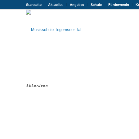
Startseite
Aktuelles
Angebot
Schule
Förderverein
K
Akkordeon