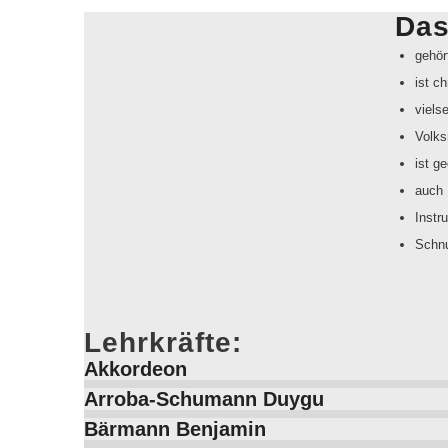
Das
gehör
ist c
viels
Volk
ist g
auch 
Instr
Schn
Lehrkräfte:
Akkordeon
Arroba-Schumann Duygu
Bärmann Benjamin